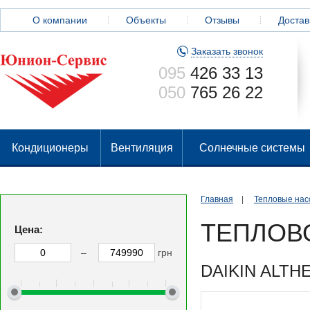
О компании
Объекты
Отзывы
Достав
Заказать звонок
095
426 33 13
050
765 26 22
Кондиционеры
Вентиляция
Солнечные системы
Главная
|
Тепловые нас
ТЕПЛОВ
Цена:
–
грн
DAIKIN ALTH