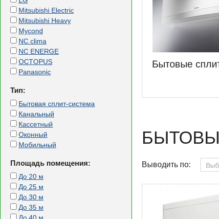
LG
Mitsubishi Electric
Mitsubishi Heavy
Mycond
NC clima
NC ENERGE
OCTOPUS
Бытовые спли
Panasonic
Тип:
Бытовая сплит-система
Канальный
Кассетный
БЫТОВЫ
Оконный
Мобильный
Площадь помещения:
Выводить по:
Выб
До 20 м
До 25 м
До 30 м
До 35 м
До 40 м