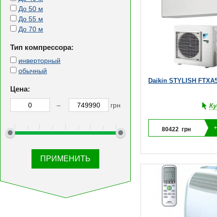
До 50 м
До 55 м
До 70 м
Тип компрессора:
инверторный
обычный
Daikin STYLISH FTX
Цена:
–
грн
Ку
80422
грн