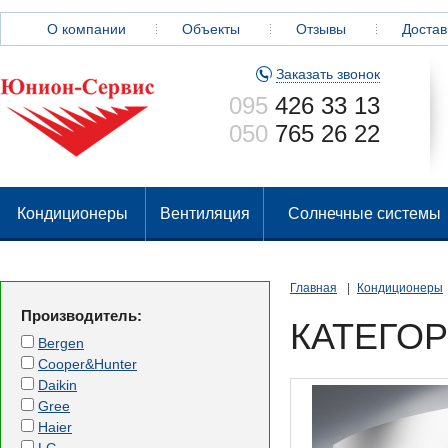
О компании
Объекты
Отзывы
Достав
Заказать звонок
095
426 33 13
050
765 26 22
Кондиционеры
Вентиляция
Солнечные системы
Главная
Кондиционеры
Производитель:
КАТЕГО
Bergen
Cooper&Hunter
Daikin
Gree
Haier