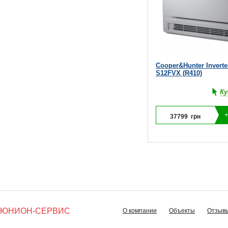
Cooper&Hunter Inverte
S12FVX (R410)
Ку
37799
грн
ЮНИОН-СЕРВИС
О компании
Объекты
Отзыв