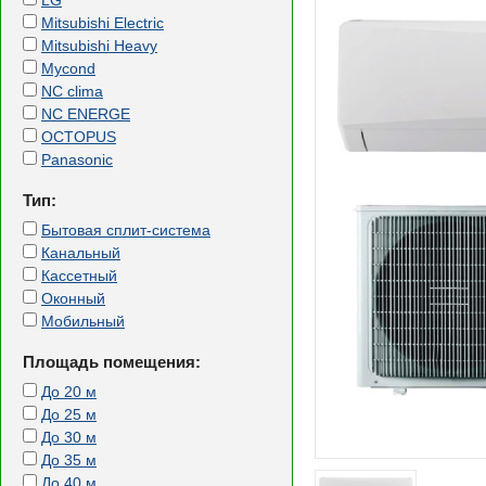
LG
Mitsubishi Electric
Mitsubishi Heavy
Mycond
NC clima
NC ENERGE
OCTOPUS
Panasonic
Тип:
Бытовая сплит-система
Канальный
Кассетный
Оконный
Мобильный
Площадь помещения:
До 20 м
До 25 м
До 30 м
До 35 м
До 40 м