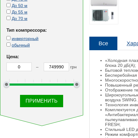
До 50 м
До 55 м
До 70 м
Тип компрессора:
инверторный
Все
Хар
обычный
Цена:
«Холодная плаз
блока 20 дБ(А);
–
грн
Бытовой теплов
Бесперебойная 
Многоскоростно
Повышенный ре
Отображение те
Широкоугольные
воздуха SWING.
Технология инве
Комплектуется д
«Антибактериал
пылеулавливающ
FRESH;
Стильный LED д
Режим комфортн