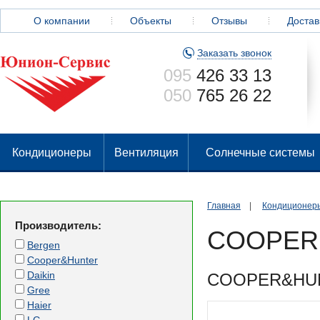
О компании
Объекты
Отзывы
Достав
Заказать звонок
095
426 33 13
050
765 26 22
Кондиционеры
Вентиляция
Солнечные системы
Главная
|
Кондиционер
Производитель:
COOPER
Bergen
Cooper&Hunter
Daikin
COOPER&HUNT
Gree
Haier