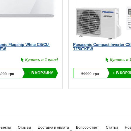
onic Flagship White CS/CU-
Panasonic Compact Inverter CS
KEW
TZ50TKEW
Купить в 1 клик!
Купить в 1
+
В КОРЗИНУ
+
В КОРЗ
4999
грн
59999
грн
бъекты
Отзывы
Доставка и оплата
Вопрос-ответ
Статьи
Нов