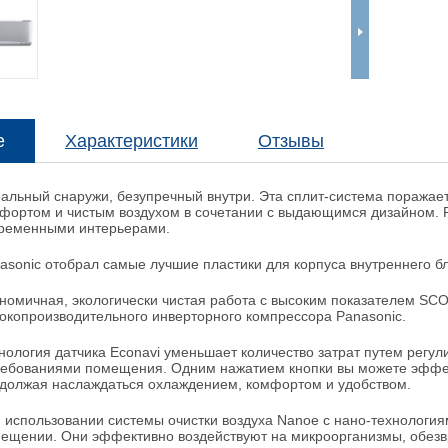
е
Характеристики
Отзывы
альный снаружи, безупречный внутри. Эта сплит-система поража
фортом и чистым воздухом в сочетании с выдающимся дизайном. 
ременными интерьерами.
asonic отобрал самые лучшие пластики для корпуса внутреннего бл
номичная, экологически чистая работа с высоким показателем SCOP
окопроизводительного инверторного компрессора Panasonic.
нология датчика Econavi уменьшает количество затрат путем регу
ребованиями помещения. Одним нажатием кнопки вы можете эффек
должая наслаждаться охлаждением, комфортом и удобством.
 использовании системы очистки воздуха Nanoe с нано-технология
ещении. Они эффективно воздействуют на микроорганизмы, обезв