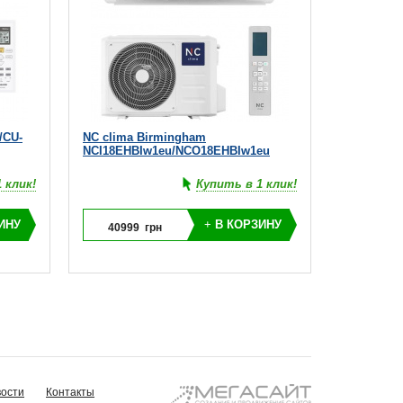
/CU-
NC clima Birmingham
NCI18EHBIw1eu/NCO18EHBIw1eu
 клик!
Купить в 1 клик!
ИНУ
+
В КОРЗИНУ
40999
грн
ости
Контакты