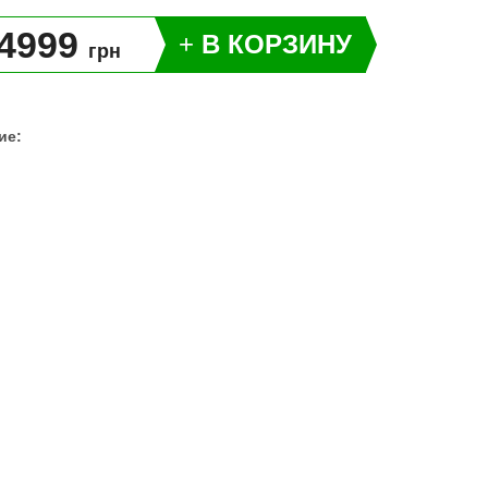
4999
+
В КОРЗИНУ
грн
ие: