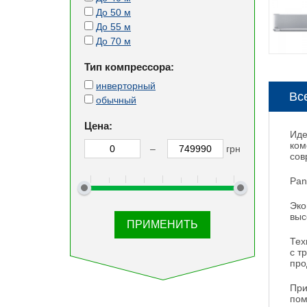
До 50 м
До 55 м
До 70 м
Тип компрессора:
инверторный
Вс
обычный
Цена:
Иде
ком
–
грн
сов
Pan
Эко
выс
Тех
с т
про
При
пом