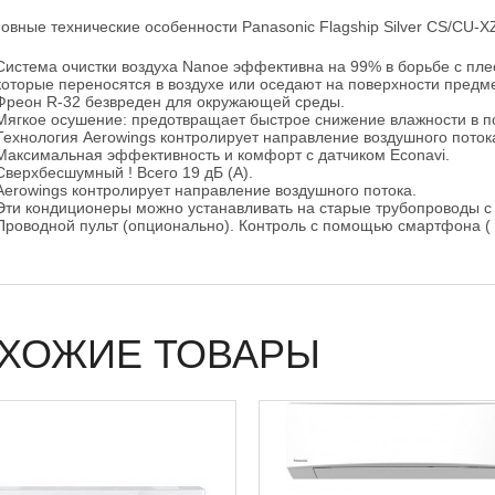
овные технические особенности Panasonic Flagship Silver CS/CU-
Система очистки воздуха Nanoe эффективна на 99% в борьбе с пле
которые переносятся в воздухе или оседают на поверхности предм
Фреон R-32 безвреден для окружающей среды.
Мягкое осушение: предотвращает быстрое снижение влажности в 
Технология Aerowings контролирует направление воздушного поток
Максимальная эффективность и комфорт с датчиком Econavi.
Сверхбесшумный ! Всего 19 дБ (А).
Aerowings контролирует направление воздушного потока.
Эти кондиционеры можно устанавливать на старые трубопроводы с 
Проводной пульт (опционально). Контроль с помощью смартфона (
ХОЖИЕ ТОВАРЫ