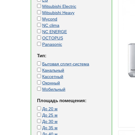
LG
Mitsubishi Electric
Mitsubishi Heavy
Mycond
NC clima
NC ENERGE
OCTOPUS
Panasonic
Тип:
Бытовая сплит-система
Канальный
Кассетный
Оконный
Мобильный
Площадь помещения:
До 20 м
До 25 м
До 30 м
До 35 м
До 40 м