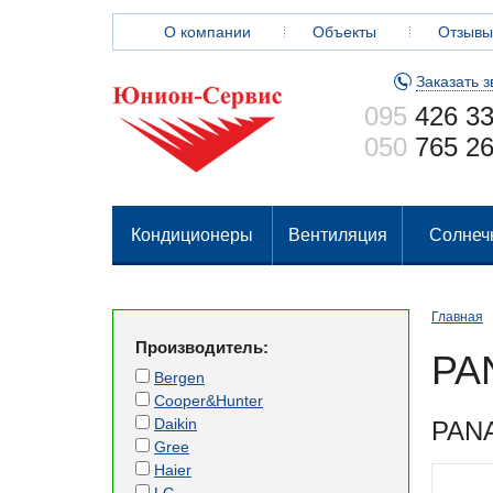
О компании
Объекты
Отзывы
Заказать з
095
426 33
050
765 26
Кондиционеры
Вентиляция
Солнеч
Главная
Производитель:
PA
Bergen
Cooper&Hunter
Daikin
PAN
Gree
Haier