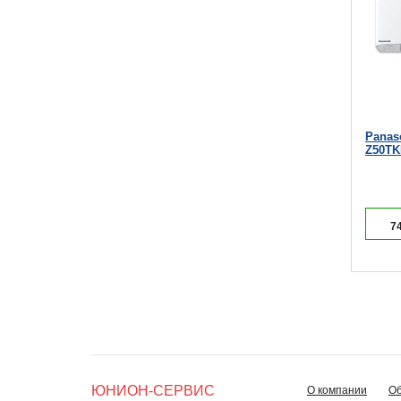
Panas
Z50T
7
ЮНИОН-СЕРВИС
О компании
О