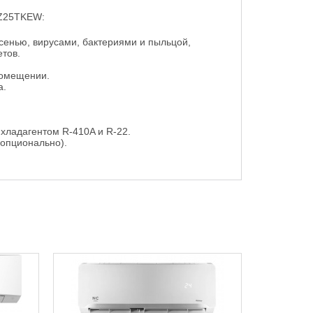
XZ25TKEW:
сенью, вирусами, бактериями и пыльцой,
етов.
помещении.
а.
хладагентом R-410A и R-22.
 опционально).