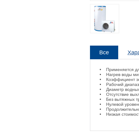
Все
Хар
• Применяется дл
• Нагрев воды ми
• Коэффициент эн
• Рабочий диапазо
• Диаметр водных
• Отсутствие выхл
• Без вытяжных тр
• Нулевой уровень
• Продолжительны
• Низкая стоимос