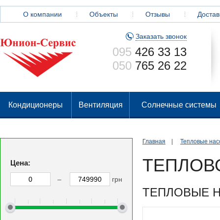
О компании
Объекты
Отзывы
Достав
Заказать звонок
095
426 33 13
050
765 26 22
Кондиционеры
Вентиляция
Солнечные системы
Главная
|
Тепловые нас
ТЕПЛОВ
Цена:
–
грн
ТЕПЛОВЫЕ Н