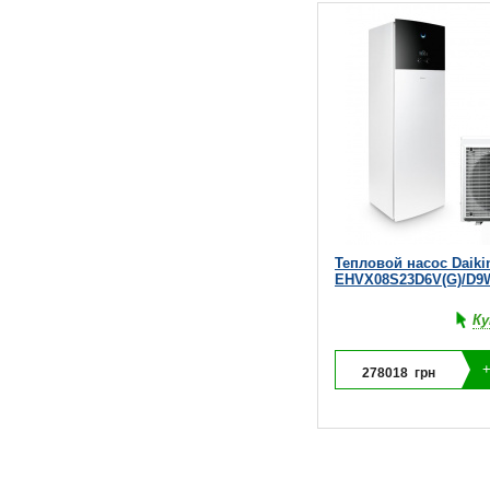
Тепловой насос Daik
EHVX08S23D6V(G)/D9
Ку
278018
грн