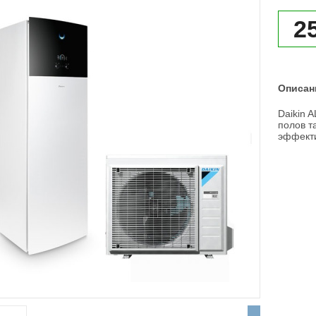
2
Описан
Daikin 
полов т
эффекти