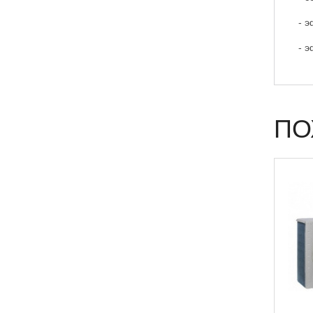
- э
- э
ПО