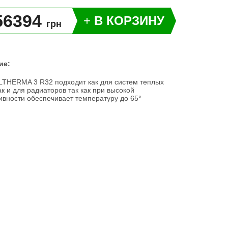
56394
+
В КОРЗИНУ
грн
ие:
ALTHERMA 3 R32 подходит как для систем теплых
ак и для радиаторов так как при высокой
вности обеспечивает температуру до 65°