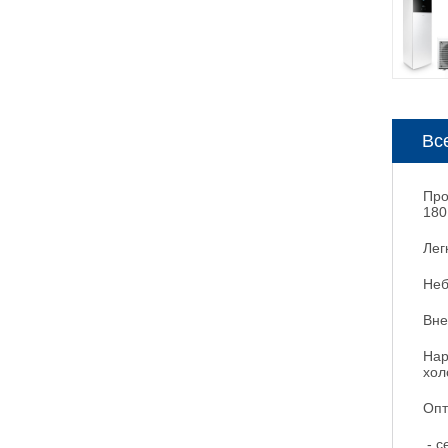
Вс
Про
180
Лег
Неб
Вне
Нар
хол
Опт
- с