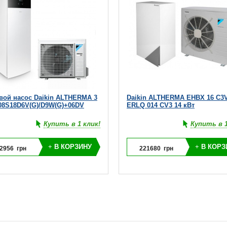
вой насос Daikin ALTHERMA 3
Daikin ALTHERMA EHBX 16 C3
8S18D6V(G)/D9W(G)+06DV
ERLQ 014 CV3 14 кBт
Купить в 1 клик!
Купить в 1
+
В КОРЗИНУ
+
В КОРЗ
2956
грн
221680
грн