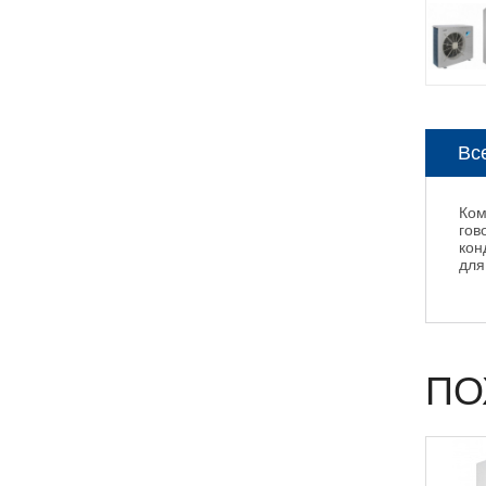
Вс
Ком
гов
кон
для
ПО