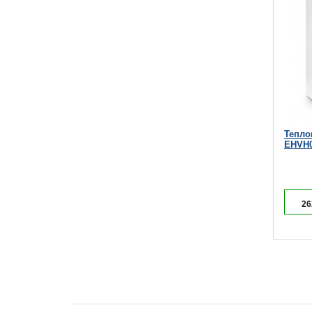
Тепло
EHVH0
26