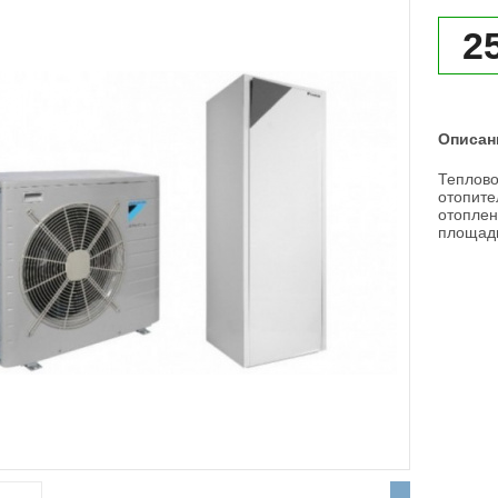
2
Описан
Теплов
отопите
отоплен
площадь