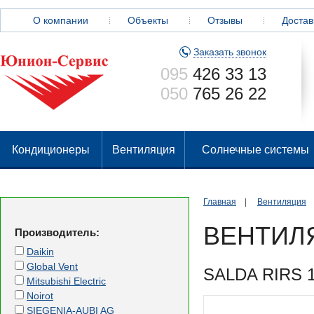
О компании
Объекты
Отзывы
Достав
Заказать звонок
095
426 33 13
050
765 26 22
Кондиционеры
Вентиляция
Солнечные системы
Главная
|
Вентиляция
ВЕНТИЛ
Производитель:
Daikin
Global Vent
SALDA RIRS 1
Mitsubishi Electric
Noirot
SIEGENIA-AUBI AG