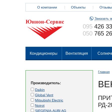
О компании
Объекты
Отзывы
Заказать з
095
426 33
050
765 26
Кондиционеры
Вентиляция
Солнеч
Главная
ВЕ
Производитель:
Daikin
Global Vent
ПРИ
Mitsubishi Electric
РД-2
Noirot
SIEGENIA-AUBI AG