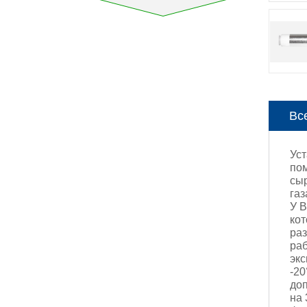
Вс
Ус
пом
сыр
газ
У 
кот
раз
раб
экс
-20
доп
на 