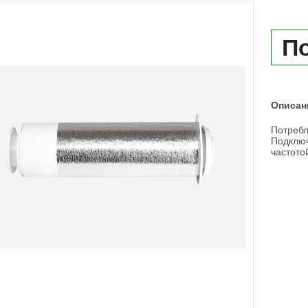
По
Описан
Потребл
Подключ
частото