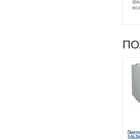
фил
во
ПО
Прито
SALDA