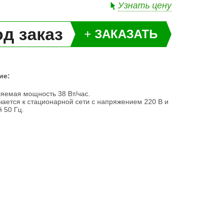
Узнать цену
д заказ
+
ЗАКАЗАТЬ
ие:
яемая мощность 38 Вт/час.
ается к стационарной сети с напряжением 220 В и
й 50 Гц.