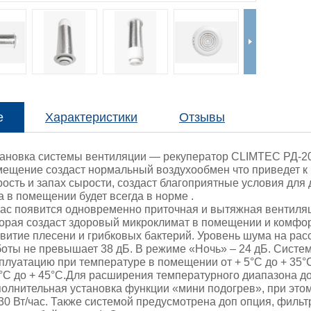
е
Характеристики
Отзывы
тановка системы вентиляции — рекуператор CLIMTEC РД-20
ещение создаст нормальный воздухообмен что приведет к 
ость и запах сырости, создаст благоприятные условия для 
а в помещении будет всегда в норме .
Вас появится одновременно приточная и вытяжная вентиля
орая создаст здоровый микроклимат в помещении и комфор
витие плесени и грибковых бактерий. Уровень шума на ра
оты не превышает 38 дБ. В режиме «Ночь» – 24 дБ. Систе
плуатацию при температуре в помещении от + 5°С до + 35°
°С до + 45°С.Для расширения температурного диапазона до
олнительная установка функции «мини подогрев», при это
30 Вт/час. Также системой предусмотрена доп опция, фильт