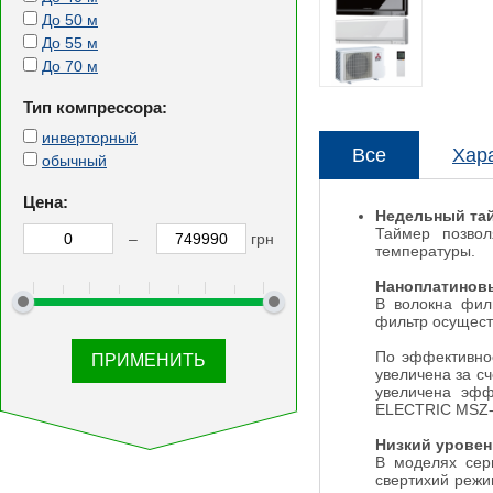
До 50 м
До 55 м
До 70 м
Тип компрессора:
инверторный
Все
Хар
обычный
Цена:
Недельный та
Таймер позвол
–
грн
температуры.
Наноплатинов
В волокна фил
фильтр осущест
По эффективнос
увеличена за сч
увеличена эфф
ELECTRIC MSZ
Низкий уровен
В моделях сер
свертихий режи