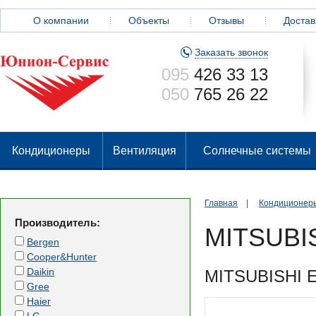
О компании
Объекты
Отзывы
Достав
Заказать звонок
095
426 33 13
050
765 26 22
Кондиционеры
Вентиляция
Солнечные системы
Главная
|
Кондиционер
Производитель:
MITSUBI
Bergen
Cooper&Hunter
Daikin
MITSUBISHI 
Gree
Haier