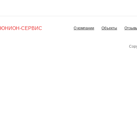
ЮНИОН-СЕРВИС
О компании
Объекты
Отзыв
Copy