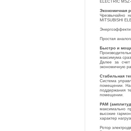
ELECTRIC MSZ
Экономичная р
Чрезвычайно н
MITSUBISHI EL
Энергоэффекти
Простая аналог
Быстро и мощ
Производител
максимума сраз
Далее за счет
экономичную ра
Стабильная те
Система управл
помещении. На 
поддержания те
помещении.
PAM (амплитуд
максимально п
высокие гармон
характер нагру
Ротор электрод