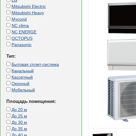
LG
Mitsubishi Electric
Mitsubishi Heavy
Mycond
NC clima
NC ENERGE
OCTOPUS
Panasonic
Тип:
Бытовая сплит-система
Канальный
Кассетный
Оконный
Мобильный
Площадь помещения:
До 20 м
До 25 м
До 30 м
До 35 м
До 40 м