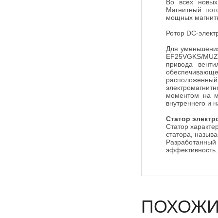
Во всех новых
Магнитный пото
мощных магнитн
Ротор DC-элект
Для уменьшения
EF25VGKS/MUZ-
привода венти
обеспечивающег
расположенный
электромагнит
моментом на м
внутреннего и н
Статор электр
Статор характе
статора, называ
Разработанный
эффективность.
ПОХОЖИ