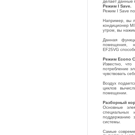
делает данные 
Режим I Save.
Режим I Save п
Например, вы л
кондиционер M
утром, вы нажи
Данная функц
помещения, н
EF25VG способн
Режим Econo C
Известно, что
потребление эл
чувствовать се
Воздух подаетс
циклов вычис
помещении.
Разборный кор
Основные эле
специальных 
поддержанию з
системы.
Самые совреме