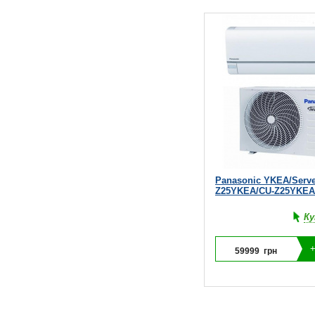
Panasonic YKEA/Serve
Z25YKEA/CU-Z25YKEA
Ку
59999
грн