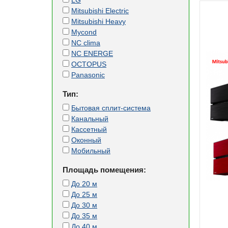
LG
Mitsubishi Electric
Mitsubishi Heavy
Mycond
NC clima
NC ENERGE
OCTOPUS
Panasonic
Тип:
Бытовая сплит-система
Канальный
Кассетный
Оконный
Мобильный
Площадь помещения:
До 20 м
До 25 м
До 30 м
До 35 м
До 40 м