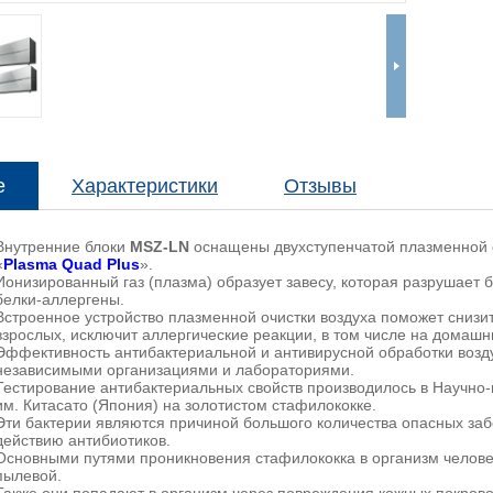
е
Характеристики
Отзывы
Внутренние блоки
MSZ-LN
оснащены двухступенчатой плазменной 
«
Plasma Quad Plus
».
Ионизированный газ (плазма) образует завесу, которая разрушает б
белки-аллергены.
Встроенное устройство плазменной очистки воздуха поможет снизи
взрослых, исключит аллергические реакции, в том числе на домашн
Эффективность антибактериальной и антивирусной обработки возд
независимыми организациями и лабораториями.
Тестирование антибактериальных свойств производилось в Научно
им. Китасато (Япония) на золотистом стафилококке.
Эти бактерии являются причиной большого количества опасных за
действию антибиотиков.
Основными путями проникновения стафилококка в организм челове
пылевой.