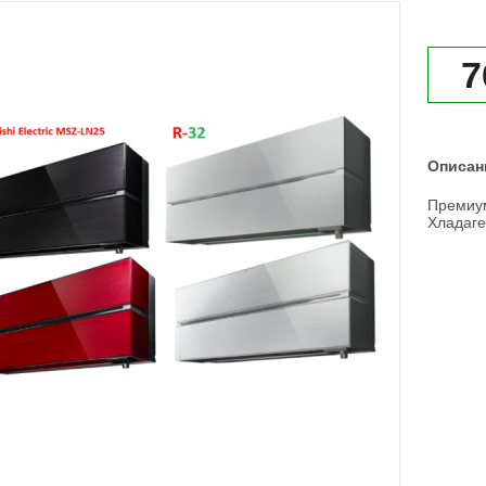
7
Описан
Премиу
Хладаге