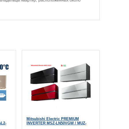
владельцы квартир, расположенных около
Mitsubishi Electric PREMIUM
L2-
INVERTER MSZ-LN50VGW / MUZ-
LN50VG (white)