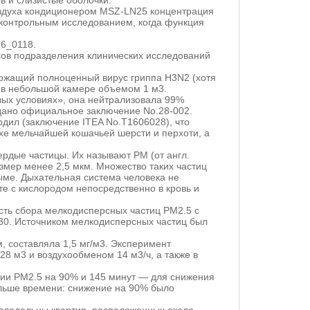
в и слизистые оболочки.
воздуха кондиционером MSZ-LN25 концентрация
контрольным исследованием, когда функция
6_0118.
ов подразделения клинических исследований
ержащий полноценный вирус гриппа H3N2 (хотя
 в небольшой камере объемом 1 м3.
вых условиях», она нейтрализовала 99%
дано официальное заключение No.28-002.
рдил (заключение ITEA No.T1606028), что
хе мельчайшей кошачьей шерсти и перхоти, а
рдые частицы. Их называют PM (от англ.
азмер менее 2,5 мкм. Множество таких частиц
дыме. Дыхательная система человека не
те с кислородом непосредственно в кровь и
сть сбора мелкодисперсных частиц PM2.5 с
30. Источником мелкодисперсных частиц был
 составляла 1,5 мг/м3. Эксперимент
8 м3 и воздухообменом 14 м3/ч, а также в
ции PM2.5 на 90% и 145 минут — для снижения
ольше времени: снижение на 90% было