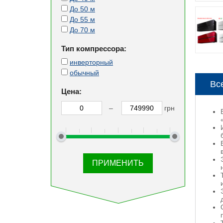
До 50 м
До 55 м
До 70 м
Тип компрессора:
инверторный
обычный
Вс
Цена:
–
грн