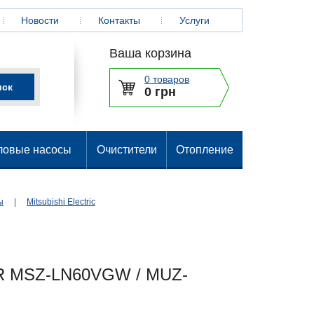
Новости
Контакты
Услуги
Ваша корзина
0 товаров
0 грн
ловые насосы
Очистители
Отопление
ы
|
Mitsubishi Electric
R MSZ-LN60VGW / MUZ-