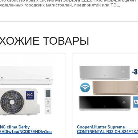
Это свойство новых систем
MITSUBISHI ELECTRIC MSZ-LN
оценят 
оживленных городских магистралей, предприятий или ТЭЦ
ХОЖИЕ ТОВАРЫ
 NC clima Derby
Cooper&Hunter Supreme
EHDIw1eu/NCO07EHDIw1eu
CONTINENTAL R32 CH-S24FTXA
WP