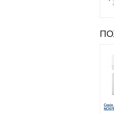
ПО
Серія
NCI07