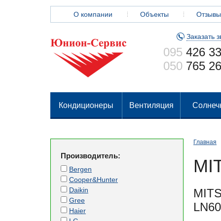
О компании
Объекты
Отзывы
Заказать з
095
426 33
050
765 26
Кондиционеры
Вентиляция
Солнеч
Главная
Производитель:
MI
Bergen
Cooper&Hunter
Daikin
MIT
Gree
LN60
Haier