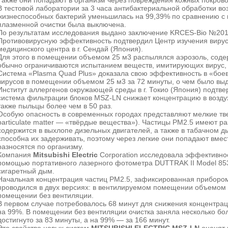
Также они попадают в организм через повреждения кожных покрово
В тестовой лаборатории за 3 часа антибактериальной обработки 
жизнеспособных бактерий уменьшилась на 99,39% по сравнению с 
плазменной очистки была выключена.
По результатам исследования выдано заключение KRCES-Bio №201
Противовирусную эффективность подтвердил Центр изучения вирус
медицинского центра в г. Сендай (Япония).
Для этого в помещении объемом 25 м3 распылялся аэрозоль, сод
обычно ограничиваются испытанием веществ, имитирующих вирус,
Система «Plasma Quad Plus» доказала свою эффективность в «бое
вирусов в помещении объемом 25 м3 за 72 минуты, о чем было вы
Институт аллергенов окружающей среды в г. Токио (Япония) подтве
система фильтрации блоков MSZ-LN снижает концентрацию в возду
также пыльцы более чем в 50 раз.
Особую опасность в современных городах представляют мелкие тве
particulate matter — «твёрдые вещества»). Частицы PM2.5 имеют р
содержится в выхлопе дизельных двигателей, а также в табачном 
способна их задерживать, поэтому через легкие они попадают вмес
разносятся по организму.
Компания
Mitsubishi Electric
Corporation исследовала эффективно
помощью портативного лазерного фотометра DUTTRAK II Model 85
сигаретный
дым.
Начальная концентрация частиц PM2.5, зафиксированная прибором,
проводился в двух версиях: в вентилируемом помещении объемом 2
помещении без вентиляции.
В первом случае потребовалось 68 минут для снижения концентра
на 99%. В помещении без вентиляции очистка заняла несколько б
достигнуто за 83 минуты, а на 99% — за 166 минут.