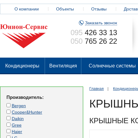
О компании
Объекты
Отзывы
Достав
Заказать звонок
095
426 33 13
050
765 26 22
Кондиционеры
Вентиляция
Солнечные системы
Главная
|
Кондиционер
Производитель:
КРЫШН
Bergen
Cooper&Hunter
Daikin
КРЫШНЫЕ КО
Gree
Haier