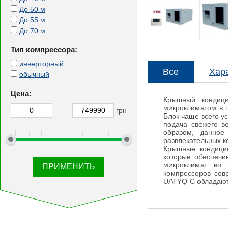
До 50 м
До 55 м
До 70 м
Тип компрессора:
инверторный
Все
Хар
обычный
Цена:
Крышный кондици
микроклиматом в 
–
грн
Блок чаще всего у
подача свежего в
образом, данно
развлекательных к
Крышные кондици
которые обеспечи
микроклимат во 
компрессоров сов
UATYQ-C обладают 