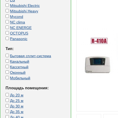
LG
Mitsubishi Electric
Mitsubishi Heavy
Mycond
NC clima
NC ENERGE
OCTOPUS
Panasonic
Тип:
Бытовая сплит-система
Канальный
Кассетный
Оконный
Мобильный
Площадь помещения:
До 20 м
До 25 м
До 30 м
До 35 м
До 40 м