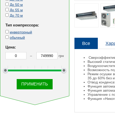
До 50 м
До 55 м
До 70 м
Тип компрессора:
инверторный
обычный
Все
Хар
Цена:
–
грн
Сверхэффектив
Высокий статиче
Воздухоочистит
Возможность по
Режим осушки в
35 до 60% без 
Отвод конденса
Функция автома
Функция автомат
Управление с по
Функция «Никог