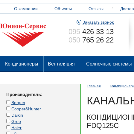
О компании
Объекты
Отзывы
Достав
Заказать звонок
095
426 33 13
050
765 26 22
Кондиционеры
Вентиляция
Солнечные системы
Главная
|
Кондиционер
Производитель:
КАНАЛЬ
Bergen
Cooper&Hunter
Daikin
КОНДИЦИОНЕ
Gree
FDQ125C
Haier