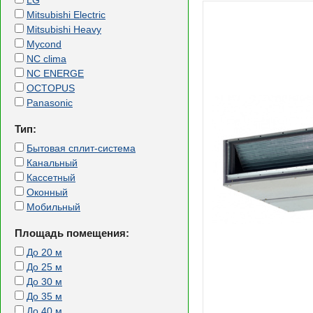
LG
Mitsubishi Electric
Mitsubishi Heavy
Mycond
NC clima
NC ENERGE
OCTOPUS
Panasonic
Тип:
Бытовая сплит-система
Канальный
Кассетный
Оконный
Мобильный
Площадь помещения:
До 20 м
До 25 м
До 30 м
До 35 м
До 40 м