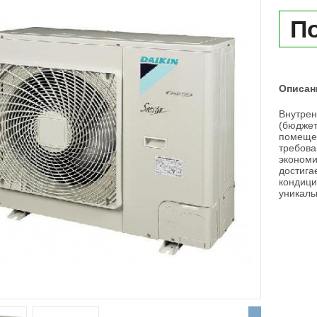
По
Описан
Внутрен
(бюджет
помеще
требова
экономи
достига
кондици
уникаль