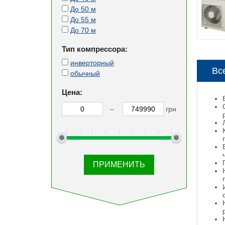
До 50 м
До 55 м
До 70 м
Тип компрессора:
инверторный
Вс
обычный
Цена:
–
грн