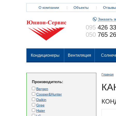
О компании
Объекты
Отзывы
Заказать з
095
426 33
050
765 26
Кондиционеры
Вентиляция
Солнеч
Главная
Производитель:
КА
Bergen
Cooper&Hunter
Daikin
КОН
Gree
Haier