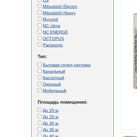
LG
Mitsubishi Electric
Mitsubishi Heavy
Mycond
NC clima
NC ENERGE
OCTOPUS
Panasonic
Тип:
Бытовая сплит-система
Канальный
Кассетный
Оконный
Мобильный
Площадь помещения:
До 20 м
До 25 м
До 30 м
До 35 м
До 40 м