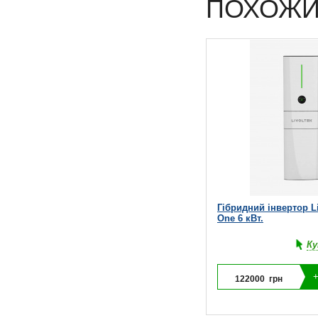
ПОХОЖИ
Гібридний інвертор Liv
One 6 кВт.
Ку
122000
грн