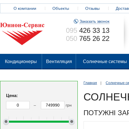
О компании
Объекты
Отзывы
Достав
Заказать звонок
095
426 33 13
050
765 26 22
Кондиционеры
Вентиляция
Солнечные системы
Главная
|
Солнечные с
СОЛНЕЧ
Цена:
–
грн
ПОТУЖНІ ЗАР