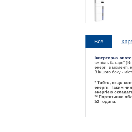
Все
Хар
Інверторна сист
ємність батареї (В
енергії в моменті,
З іншого боку - мі
* Тобто, якщо хол
енергії. Таким чи
енергією складати
** Портативне об
≥2 години.