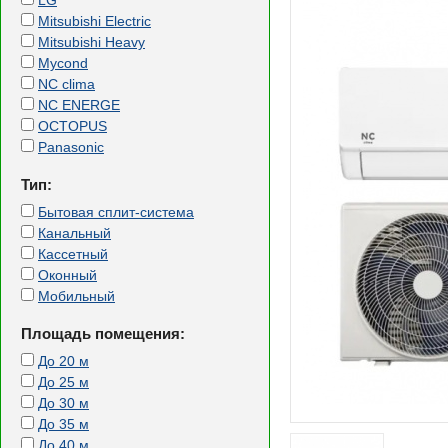
LG
Mitsubishi Electric
Mitsubishi Heavy
Mycond
NC clima
NC ENERGE
OCTOPUS
Panasonic
Тип:
Бытовая сплит-система
Канальный
Кассетный
Оконный
Мобильный
Площадь помещения:
До 20 м
До 25 м
До 30 м
До 35 м
До 40 м