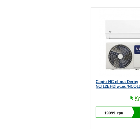
Серія NC clima Derby
NCI12EHDIw1eu/NCO1
Ку
19999
грн