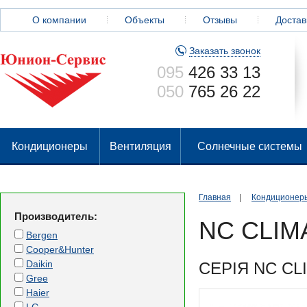
О компании
Объекты
Отзывы
Достав
Заказать звонок
095
426 33 13
050
765 26 22
Кондиционеры
Вентиляция
Солнечные системы
Главная
|
Кондиционер
Производитель:
NC CLIM
Bergen
Cooper&Hunter
Daikin
СЕРІЯ NC C
Gree
Haier