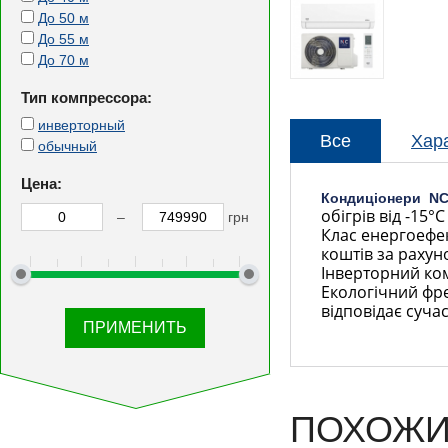
До 50 м
До 55 м
До 70 м
Тип компрессора:
инверторный
Все
Хар
обычный
Цена:
Кондиціонери NC 
обігрів від -15°
–
грн
Клас енергоефек
коштів за раху
Інверторний ком
Екологічний фре
відповідає суча
ПОХОЖИ