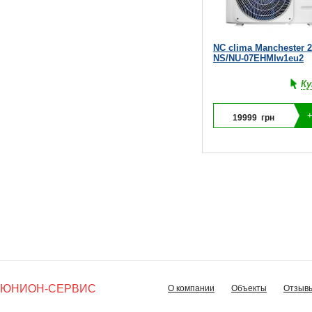
NC clima Manchester 2.
NS/NU-07EHMIw1eu2
Ку
19999
грн
ЮНИОН-СЕРВИС
О компании
Объекты
Отзыв