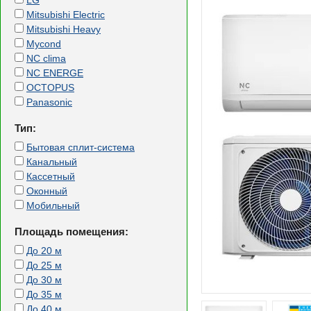
LG
Mitsubishi Electric
Mitsubishi Heavy
Mycond
NC clima
NC ENERGE
OCTOPUS
Panasonic
Тип:
Бытовая сплит-система
Канальный
Кассетный
Оконный
Мобильный
Площадь помещения:
До 20 м
До 25 м
До 30 м
До 35 м
До 40 м