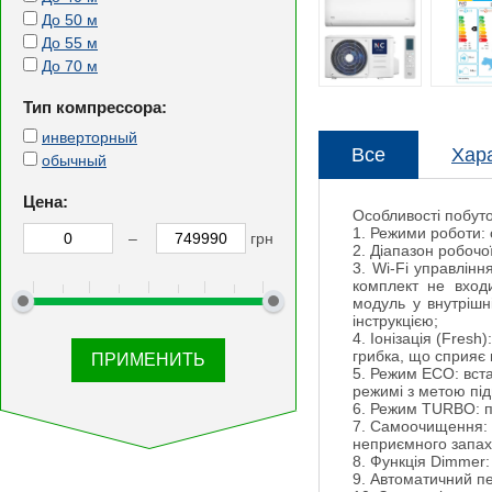
До 50 м
До 55 м
До 70 м
Тип компрессора:
инверторный
Все
Хар
обычный
Цена:
Особливості побуто
1. Режими роботи: 
–
грн
2. Діапазон робочої
3. Wi-Fi управлінн
комплект не вход
модуль у внутрішн
інструкцією;
4. Іонізація (Fresh
грибка, що сприяє
5. Режим ECO: вст
режимі з метою пі
6. Режим TURBO: п
7. Самоочищення: 
неприємного запах
8. Функція Dimmer:
9. Автоматичний п