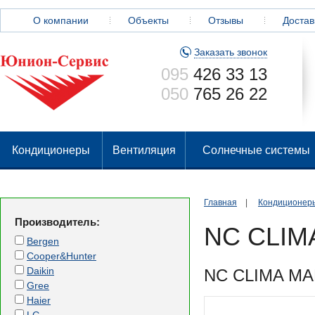
О компании
Объекты
Отзывы
Достав
Заказать звонок
095
426 33 13
050
765 26 22
Кондиционеры
Вентиляция
Солнечные системы
Главная
|
Кондиционер
Производитель:
NC CLIM
Bergen
Cooper&Hunter
Daikin
NC CLIMA MA
Gree
Haier